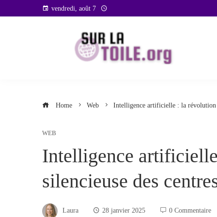
Skip
vendredi, août 7
to
content
Home
Web
Intelligence artificielle : la révoluti
WEB
Intelligence artificiell
silencieuse des centre
Laura
28 janvier 2025
0 Commentaire