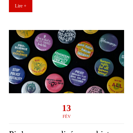
Lire +
13
FÉV