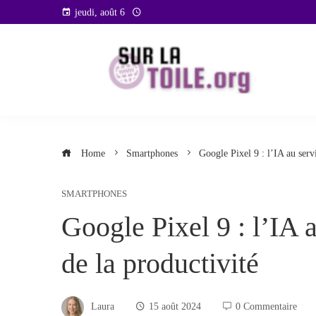
Skip
jeudi, août 6
to
content
Home
Smartphones
Google Pixel 9 : l’IA au servi
SMARTPHONES
Google Pixel 9 : l’IA a
de la productivité
Laura
15 août 2024
0 Commentaire