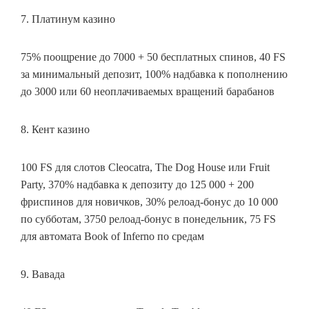
7. Платинум казино
75% поощрение до 7000 + 50 бесплатных спинов, 40 FS
за минимальный депозит, 100% надбавка к пополнению
до 3000 или 60 неоплачиваемых вращений барабанов
8. Кент казино
100 FS для слотов Cleocatra, The Dog House или Fruit
Party, 370% надбавка к депозиту до 125 000 + 200
фриспинов для новичков, 30% релоад-бонус до 10 000
по субботам, 3750 релоад-бонус в понедельник, 75 FS
для автомата Book of Inferno по средам
9. Вавада