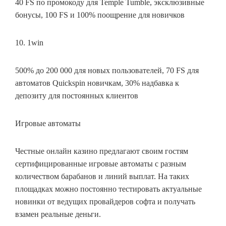
40 FS по промокоду для Temple Tumble, эксклюзивные
бонусы, 100 FS и 100% поощрение для новичков
10. 1win
500% до 200 000 для новых пользователей, 70 FS для
автоматов Quickspin новичкам, 30% надбавка к
депозиту для постоянных клиентов
Игровые автоматы
Честные онлайн казино предлагают своим гостям
сертифицированные игровые автоматы с разным
количеством барабанов и линий выплат. На таких
площадках можно постоянно тестировать актуальные
новинки от ведущих провайдеров софта и получать
взамен реальные деньги.