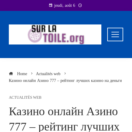
Skip
jeudi, août 6
to
content
Home
Actualités web
Казино онлайн Азино 777 – рейтинг лучших казино на деньги
ACTUALITÉS WEB
Казино онлайн Азино
777 – рейтинг лучших