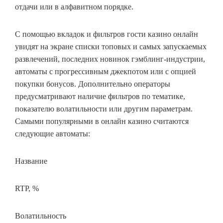
отдачи или в алфавитном порядке.
С помощью вкладок и фильтров гости казино онлайн
увидят на экране списки топовых и самых запускаемых
развлечений, последних новинок гэмблинг-индустрии,
автоматы с прогрессивным джекпотом или с опцией
покупки бонусов. Дополнительно операторы
предусматривают наличие фильтров по тематике,
показателю волатильности или другим параметрам.
Самыми популярными в онлайн казино считаются
следующие автоматы:
Название
RTP, %
Волатильность