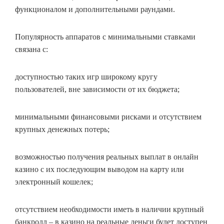
функционалом и дополнительными раундами.
Популярность аппаратов с минимальными ставками
связана с:
доступностью таких игр широкому кругу
пользователей, вне зависимости от их бюджета;
минимальными финансовыми рисками и отсутствием
крупных денежных потерь;
возможностью получения реальных выплат в онлайн
казино с их последующим выводом на карту или
электронный кошелек;
отсутствием необходимости иметь в наличии крупный
банкролл – в казино на реальные деньги будет доступен