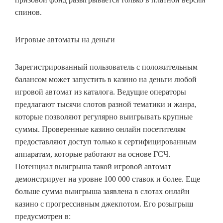
спинов.
Игровые автоматы на деньги
Зарегистрированный пользователь с положительным
балансом может запустить в казино на деньги любой
игровой автомат из каталога. Ведущие операторы
предлагают тысячи слотов разной тематики и жанра,
которые позволяют регулярно выигрывать крупные
суммы. Проверенные казино онлайн посетителям
предоставляют доступ только к сертифицированным
аппаратам, которые работают на основе ГСЧ.
Потенциал выигрыша такой игровой автомат
демонстрирует на уровне 100 000 ставок и более. Еще
больше сумма выигрыша заявлена в слотах онлайн
казино с прогрессивным джекпотом. Его розыгрыш
предусмотрен в: