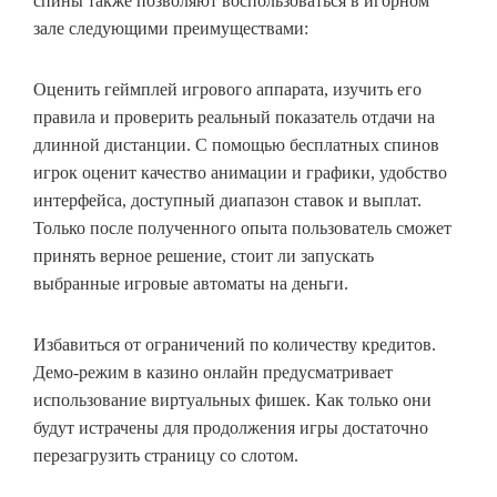
спины также позволяют воспользоваться в игорном
зале следующими преимуществами:
Оценить геймплей игрового аппарата, изучить его
правила и проверить реальный показатель отдачи на
длинной дистанции. С помощью бесплатных спинов
игрок оценит качество анимации и графики, удобство
интерфейса, доступный диапазон ставок и выплат.
Только после полученного опыта пользователь сможет
принять верное решение, стоит ли запускать
выбранные игровые автоматы на деньги.
Избавиться от ограничений по количеству кредитов.
Демо-режим в казино онлайн предусматривает
использование виртуальных фишек. Как только они
будут истрачены для продолжения игры достаточно
перезагрузить страницу со слотом.