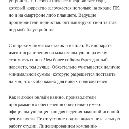
устройствах. Особый интерес представляет софт,
который корректно загружается не только на экране ПК,
но и на смартфоне либо планшете. Ведущие
производители полностью оптимизируют свои тайтлы
под мобайл устройства.
С широким лимитом ставок и выплат. Все аппараты
имеют ограничения на максимальную по размеру
стоимость спина. Чем более гибким будет данный
параметр, тем лучше. Обязательно учитывается наличие
минимальной суммы, которую разрешается поставить
на кон, что особо важно для новых пользователей.
Как и любое онлайн казино, производители
программного обеспечения обязательно имеют
официальную лицензию для ведения законной игорной
деятельности. Ее отсутствие подтверждает нелегальную
работу студии. Лицензированием компаний-