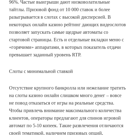
96%. Частые выигрыши дают низковолатильные
тайтлы. Призовой фонд от 10 000 ставок и более
разыгрывается в слотах с высокой дисперсией. В
некоторых онлайн казино рейтинг дающих видеослотов
позволяет запускать самые щедрые автоматы со
стартовой страницы. Есть и отдельные вкладки меню с
«горячими» аппаратами, в которых показатель отдачи
превышает заданный уровень RTP.
Слоты с минимальной ставкой
Отсутствие крупного банкролла или нежелание тратить
на слоты казино онлайн слишком много денег – вовсе
не повод отказаться от игры на реальные средства.
Чтобы привлечь внимание максимального количества
клиентов, операторы предлагают для спинов игровой
автомат по 5-10 копеек. Такие развлечения отличаются
своей тематикой, наличием призовых опций,