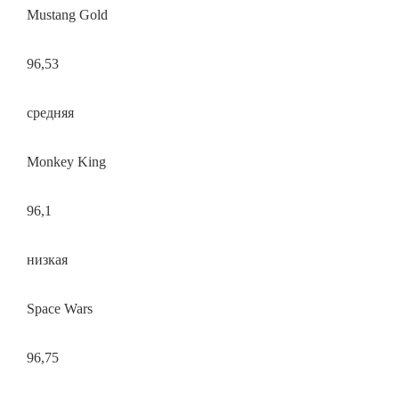
Mustang Gold
96,53
средняя
Monkey King
96,1
низкая
Space Wars
96,75