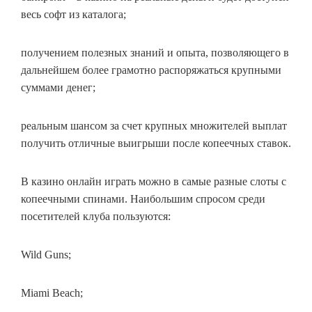
весь софт из каталога;
получением полезных знаний и опыта, позволяющего в
дальнейшем более грамотно распоряжаться крупными
суммами денег;
реальным шансом за счет крупных множителей выплат
получить отличные выигрыши после копеечных ставок.
В казино онлайн играть можно в самые разные слоты с
копеечными спинами. Наибольшим спросом среди
посетителей клуба пользуются:
Wild Guns;
Miami Beach;