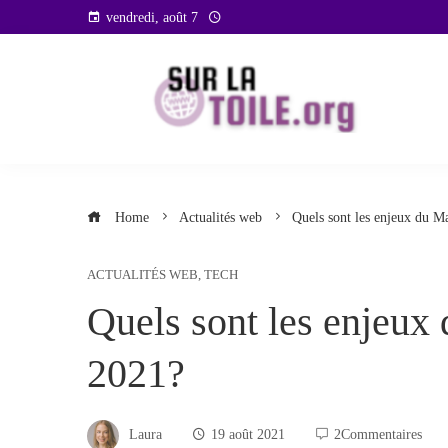
Skip
vendredi, août 7
to
content
Home
Actualités web
Quels sont les enjeux du M
ACTUALITÉS WEB
,
TECH
Quels sont les enjeux
2021?
Laura
19 août 2021
2Commentaires