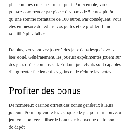
plus connues consiste à miser petit. Par exemple, vous
pouvez commencer par placer des paris de 5 euros plutôt
qu’une somme forfaitaire de 100 euros. Par conséquent, vous
êtes en mesure de réduire vos pertes et de profiter d’une
volatilité plus faible.
De plus, vous pouvez jouer à des jeux dans lesquels vous
êtes doué. Généralement, les joueurs expérimentés jouent sur
des jeux qu’ils connaissent. En tant que tels, ils sont capables
d’augmenter facilement les gains et de réduire les pertes.
Profiter des bonus
De nombreux casinos offrent des bonus généreux à leurs
joueurs. Pour apprendre les tactiques de jeu pour un nouveau
jeu, vous pouvez utiliser le bonus de bienvenue ou le bonus
de dépôt.