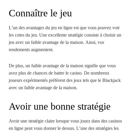
Connaître le jeu
L’un des avantages du jeu en ligne est que vous pouvez voir
les cotes du jeu. Une excellente stratégie consiste à choisir un
jeu avec un faible avantage de la maison. Ainsi, vos
rendements augmentent.
De plus, un faible avantage de la maison signifie que vous
avez plus de chances de battre le casino. De nombreux
joueurs expérimentés préfèrent des jeux tels que le Blackjack
avec un faible avantage de la maison.
Avoir une bonne stratégie
Avoir une stratégie claire lorsque vous jouez dans des casinos
en ligne peut vous donner le dessus. L’une des stratégies les