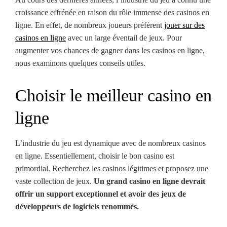
croissance effrénée en raison du rôle immense des casinos en
ligne. En effet, de nombreux joueurs préfèrent
jouer sur des
casinos en ligne
avec un large éventail de jeux. Pour
augmenter vos chances de gagner dans les casinos en ligne,
nous examinons quelques conseils utiles.
Choisir le meilleur casino en
ligne
L’industrie du jeu est dynamique avec de nombreux casinos
en ligne. Essentiellement, choisir le bon casino est
primordial. Recherchez les casinos légitimes et proposez une
vaste collection de jeux.
Un grand casino en ligne devrait
offrir un support exceptionnel et avoir des jeux de
développeurs de logiciels renommés.