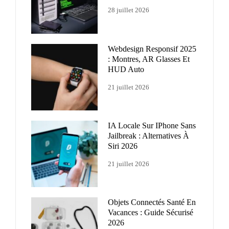
28 juillet 2026
Webdesign Responsif 2025
: Montres, AR Glasses Et
HUD Auto
21 juillet 2026
IA Locale Sur IPhone Sans
Jailbreak : Alternatives À
Siri 2026
21 juillet 2026
Objets Connectés Santé En
Vacances : Guide Sécurisé
2026