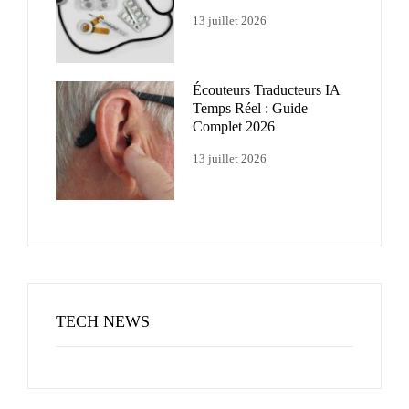
13 juillet 2026
Écouteurs Traducteurs IA
Temps Réel : Guide
Complet 2026
13 juillet 2026
TECH NEWS