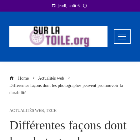
Skip
jeudi, août 6
to
content
Home
Actualités web
Différentes façons dont les photographes peuvent promouvoir la
durabilité
ACTUALITÉS WEB
,
TECH
Différentes façons dont