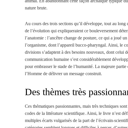
animal. En abandonnant cette façon archaïque typique d
nature brute.
Au cours des trois sections qu’il développe, tout au long 
de l’évolution qui expliqueraient ce bouleversement déter
l’anatomie : l’ancêtre change de posture, ce qui a joué u
l’organisme, dont l’appareil bucco-pharyngal. Ainsi, le co
divisions s’adaptent à des besoins nouveaux, dont celui d
communication humaine s’est considérablement développée
pour embrasser le stade de l’humanité. La majeure partie
l’Homme de délivrer un message construit.
Des thèmes très passionna
Ces thématiques passionnantes, mais très techniques sont a
codes de la littérature scientifique. Ainsi, le livre n’est d
multiples écarts vulgarisés de la part de l’écrivain-scient
catégories semblent longues et difficiles à percer, d’autre