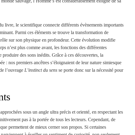
u monde sauvage, l’Homme s’est considérablement éloigné de sa
du livre, le scientifique connecte différents évènements importants
minant. Parmi ces éléments se trouve la transformation de
n rôle sur son physique en profondeur. Cette évolution modifie
rps n’est plus comme avant, les fonctions des différentes
e produire des sons inédits. Grâce à ces découvertes, la
 : nos premiers ancêtres s’éloignaient de leur nature simiesque
 de l’ouvrage
L’instinct du sens
se porte donc sur la nécessité pour
nts
pprochées sous un angle ultra précis et orienté, en respectant les
éfinitivement pas à la portée de tous les lecteurs. Cependant, de
ifique permettent de mieux cerner son propos. Si certaines
s parviennent à éveiller un sentiment de curiosité, non seulement