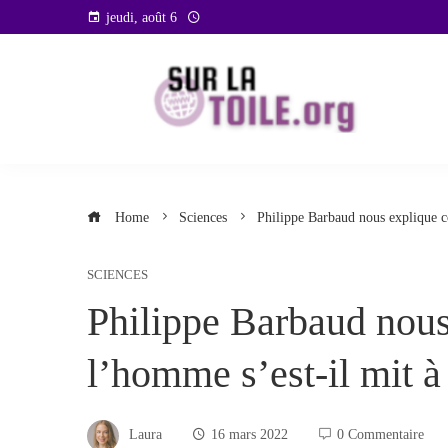
Skip
jeudi, août 6
to
content
Home
Sciences
Philippe Barbaud nous explique c
SCIENCES
Philippe Barbaud nou
l’homme s’est-il mit à 
Laura
16 mars 2022
0 Commentaire