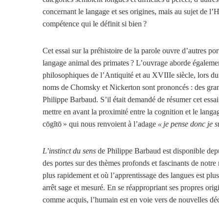
concernant le langage et ses origines, mais au sujet de l
compétence qui le définit si bien ?
Cet essai sur la préhistoire de la parole ouvre d’autres por
langage animal des primates ? L’ouvrage aborde également 
philosophiques de l’Antiquité et au XVIIIe siècle, lors du
noms de Chomsky et Nickerton sont prononcés : des gran
Philippe Barbaud. S’il était demandé de résumer cet essai s
mettre en avant la proximité entre la cognition et le langag
cōgĭtō » qui nous renvoient à l’adage
« je pense donc je s
L’instinct du sens
de Philippe Barbaud est disponible depu
des portes sur des thèmes profonds et fascinants de notre
plus rapidement et où l’apprentissage des langues est plu
arrêt sage et mesuré. En se réappropriant ses propres orig
comme acquis, l’humain est en voie vers de nouvelles décou