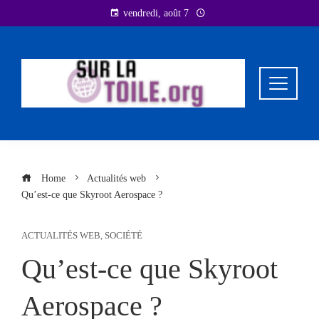
Skip
vendredi, août 7
to
content
Home
Actualités web
Qu’est-ce que Skyroot Aerospace ?
ACTUALITÉS WEB
,
SOCIÉTÉ
Qu’est-ce que Skyroot
Aerospace ?