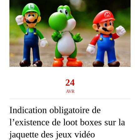
24
AVR
Indication obligatoire de
l’existence de loot boxes sur la
jaquette des jeux vidéo