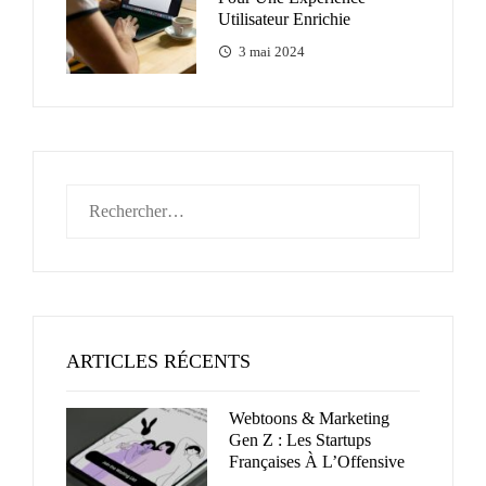
Utilisateur Enrichie
3 mai 2024
Rechercher :
ARTICLES RÉCENTS
Webtoons & Marketing
Gen Z : Les Startups
Françaises À L’Offensive