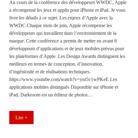
Au cours de la conférence des développeurs WWDC, Apple
a récompensé les jeux et applis pour iPhone et iPad. Je vous
livre les détails à ce sujet. Les enjeux d’Apple avec la
WWDC Chaque mois de juin, Apple récompense les
développeurs qui travaillent dans l’environnement de la
marque. Cette conférence a permis de mettre en avant 8
développeurs d’applications et de jeux mobiles prévus pour
les plateformes d’Apple. Les Design Awards distinguent les
meilleurs en termes de conception, d’innovation,
d’ingéniosité et de réalisations techniques.
https://www.youtube.com/watch?v=yni5v1wPKeE Les
applications mobiles distingués Disponible sur iPhone et
iPad, Darkroom est un éditeur de photos…
Lire +