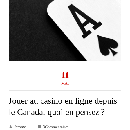
11
MAI
Jouer au casino en ligne depuis
le Canada, quoi en pensez ?
Jerome
3Commentaires