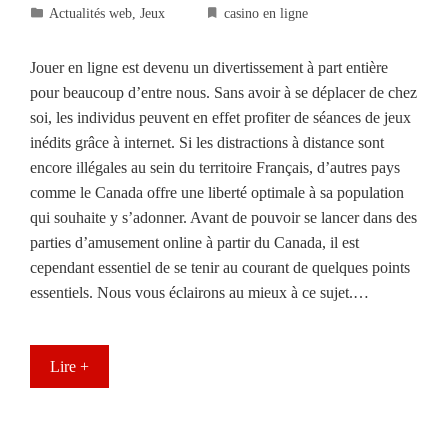
Actualités web
,
Jeux
casino en ligne
Jouer en ligne est devenu un divertissement à part entière
pour beaucoup d’entre nous. Sans avoir à se déplacer de chez
soi, les individus peuvent en effet profiter de séances de jeux
inédits grâce à internet. Si les distractions à distance sont
encore illégales au sein du territoire Français, d’autres pays
comme le Canada offre une liberté optimale à sa population
qui souhaite y s’adonner. Avant de pouvoir se lancer dans des
parties d’amusement online à partir du Canada, il est
cependant essentiel de se tenir au courant de quelques points
essentiels. Nous vous éclairons au mieux à ce sujet.…
Lire +