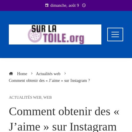
Skip
dimanche, août 9
to
content
Home
Actualités web
Comment obtenir des « J’aime » sur Instagram ?
ACTUALITÉS WEB
,
WEB
Comment obtenir des «
J’aime » sur Instagram