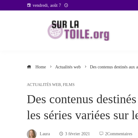
Skip
vendredi, août 7
to
content
Home
Actualités web
Des contenus destinés aux a
ACTUALITÉS WEB
,
FILMS
Des contenus destinés
les séries variées sur
Laura
3 février 2021
2Commentaires