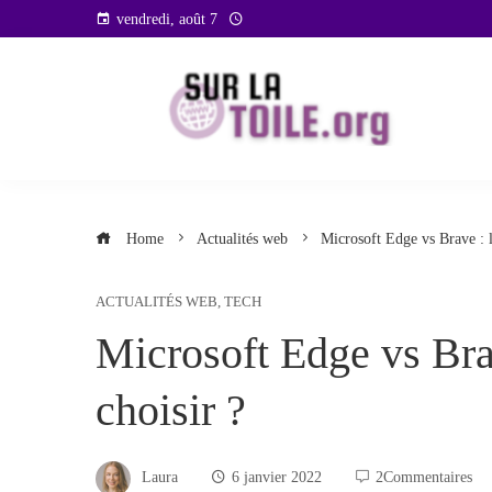
Skip
vendredi, août 7
to
content
Home
Actualités web
Microsoft Edge vs Brave : l
ACTUALITÉS WEB
,
TECH
Microsoft Edge vs Bra
choisir ?
Laura
6 janvier 2022
2Commentaires